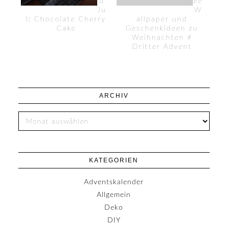
d
ee
Ju
W
l: Chocolate Cherry
allpaper und
Cake
Geschenkideen zu
Weihnachten #
Dritter Advent
ARCHIV
KATEGORIEN
Adventskalender
Allgemein
Deko
DIY