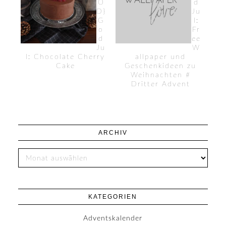
O
d
D}
Ju
G
l:
o
Fr
d
ee
Ju
W
l: Chocolate Cherry
allpaper und
Cake
Geschenkideen zu
Weihnachten #
Dritter Advent
ARCHIV
KATEGORIEN
Adventskalender