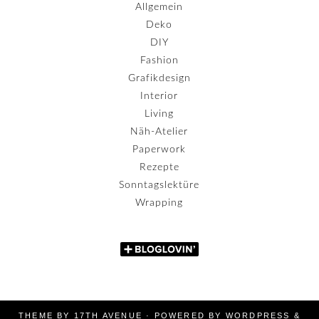
Allgemein
Deko
DIY
Fashion
Grafikdesign
Interior
Living
Näh-Atelier
Paperwork
Rezepte
Sonntagslektüre
Wrapping
THEME BY
17TH AVENUE
· POWERED BY
WORDPRESS
&