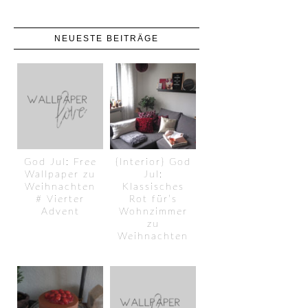
NEUESTE BEITRÄGE
God Jul: Free
{Interior} God
Wallpaper zu
Jul:
Weihnachten
Klassisches
# Vierter
Rot für’s
Advent
Wohnzimmer
zu
Weihnachten