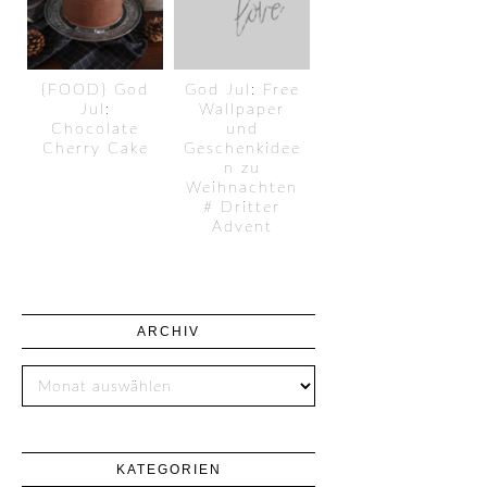
{FOOD} God
God Jul: Free
Jul:
Wallpaper
Chocolate
und
Cherry Cake
Geschenkidee
n zu
Weihnachten
# Dritter
Advent
ARCHIV
KATEGORIEN