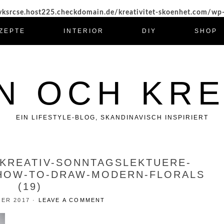
ksrcse.host225.checkdomain.de/kreativitet-skoenhet.com/wp
ZEPTE
INTERIOR
DIY
SHOP
N OCH KRE
EIN LIFESTYLE-BLOG, SKANDINAVISCH INSPIRIERT
-KREATIV-SONNTAGSLEKTUERE-
HOW-TO-DRAW-MODERN-FLORALS
(19)
BER 2017
·
LEAVE A COMMENT