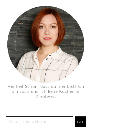
Hej hej! Schön, dass du hier bist! Ich
bin Joan und ich liebe Kuchen &
Kreatives.