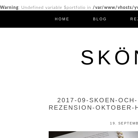
Warning
: Undefined variable $portfolio in
/var/www/vhosts/yv
HOME
BLOG
RE
SKÖ
2017-09-SKOEN-OCH
REZENSION-OKTOBER-
19. SEPTEM