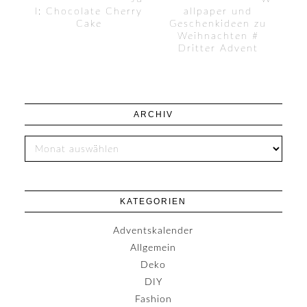
l: Chocolate Cherry
allpaper und
Cake
Geschenkideen zu
Weihnachten #
Dritter Advent
ARCHIV
KATEGORIEN
Adventskalender
Allgemein
Deko
DIY
Fashion