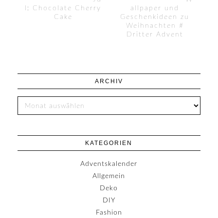
l: Chocolate Cherry
allpaper und
Cake
Geschenkideen zu
Weihnachten #
Dritter Advent
ARCHIV
KATEGORIEN
Adventskalender
Allgemein
Deko
DIY
Fashion