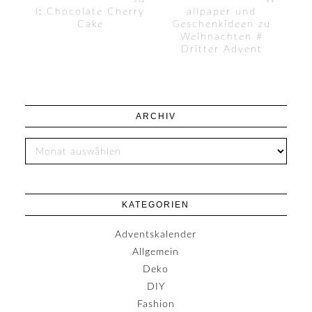
l: Chocolate Cherry
allpaper und
Cake
Geschenkideen zu
Weihnachten #
Dritter Advent
ARCHIV
KATEGORIEN
Adventskalender
Allgemein
Deko
DIY
Fashion