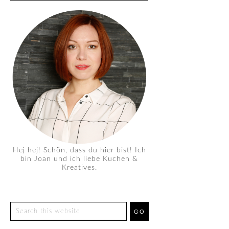
Hej hej! Schön, dass du hier bist! Ich
bin Joan und ich liebe Kuchen &
Kreatives.