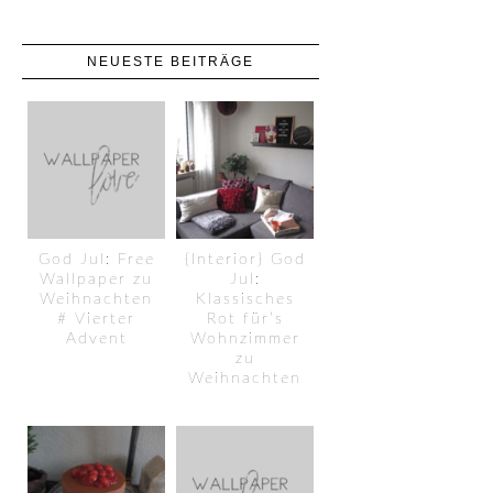
NEUESTE BEITRÄGE
God Jul: Free
{Interior} God
Wallpaper zu
Jul:
Weihnachten
Klassisches
# Vierter
Rot für’s
Advent
Wohnzimmer
zu
Weihnachten