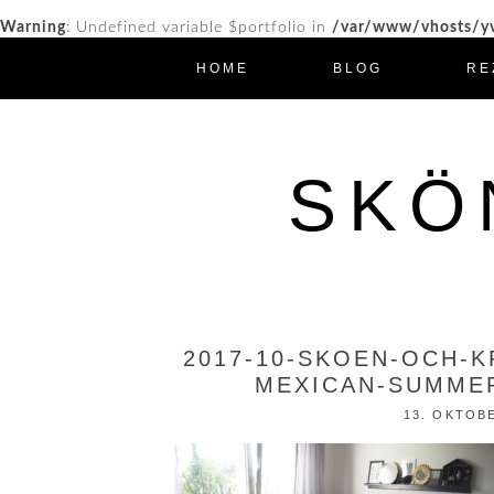
Warning
: Undefined variable $portfolio in
/var/www/vhosts/yv
HOME
BLOG
RE
SKÖ
2017-10-SKOEN-OCH-
MEXICAN-SUMMER
13. OKTOB