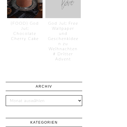
{FOOD} God
God Jul: Free
Jul:
Wallpaper
Chocolate
und
Cherry Cake
Geschenkidee
n zu
Weihnachten
# Dritter
Advent
ARCHIV
KATEGORIEN