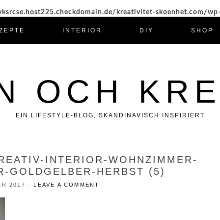
ksrcse.host225.checkdomain.de/kreativitet-skoenhet.com/wp
ZEPTE
INTERIOR
DIY
SHOP
N OCH KRE
EIN LIFESTYLE-BLOG, SKANDINAVISCH INSPIRIERT
KREATIV-INTERIOR-WOHNZIMMER-
-GOLDGELBER-HERBST (5)
ER 2017
·
LEAVE A COMMENT