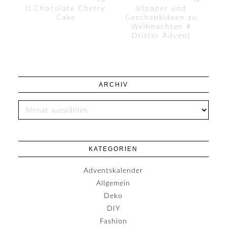
l: Chocolate Cherry
allpaper und
Cake
Geschenkideen zu
Weihnachten #
Dritter Advent
ARCHIV
KATEGORIEN
Adventskalender
Allgemein
Deko
DIY
Fashion