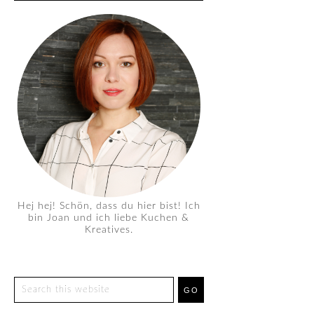
Hej hej! Schön, dass du hier bist! Ich
bin Joan und ich liebe Kuchen &
Kreatives.