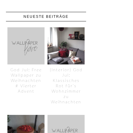
NEUESTE BEITRÄGE
God Jul: Free
{Interior} God
Wallpaper zu
Jul:
Weihnachten
Klassisches
# Vierter
Rot für’s
Advent
Wohnzimmer
zu
Weihnachten