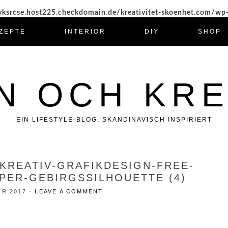
ksrcse.host225.checkdomain.de/kreativitet-skoenhet.com/wp
ZEPTE
INTERIOR
DIY
SHOP
N OCH KRE
EIN LIFESTYLE-BLOG, SKANDINAVISCH INSPIRIERT
-KREATIV-GRAFIKDESIGN-FREE-
ER-GEBIRGSSILHOUETTE (4)
ER 2017
·
LEAVE A COMMENT