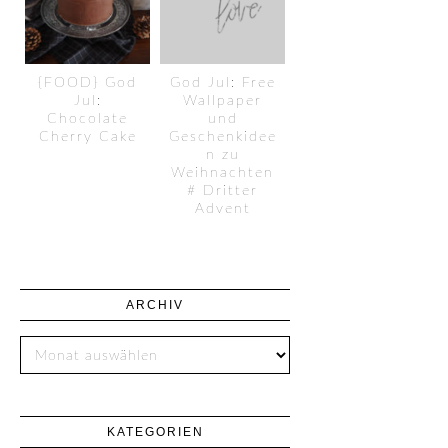
{FOOD} God
God Jul: Free
Jul:
Wallpaper
Chocolate
und
Cherry Cake
Geschenkidee
n zu
Weihnachten
# Dritter
Advent
ARCHIV
KATEGORIEN