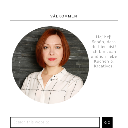
VÄLKOMMEN
Hej hej!
Schön, dass
du hier bist!
Ich bin Joan
und ich liebe
Kuchen &
Kreatives.