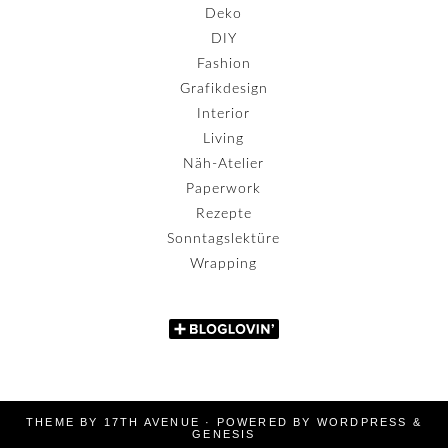
Deko
DIY
Fashion
Grafikdesign
Interior
Living
Näh-Atelier
Paperwork
Rezepte
Sonntagslektüre
Wrapping
THEME BY
17TH AVENUE
· POWERED BY
WORDPRESS
&
GENESIS