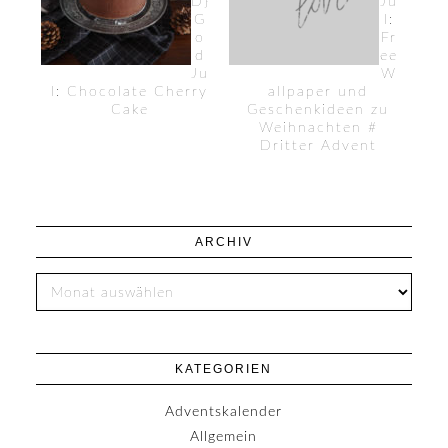
D}
Ju
G
l:
o
Fr
d
ee
Ju
W
l: Chocolate Cherry
allpaper und
Cake
Geschenkideen zu
Weihnachten #
Dritter Advent
ARCHIV
KATEGORIEN
Adventskalender
Allgemein