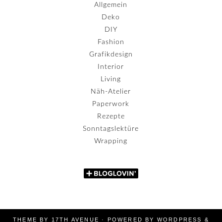
Allgemein
Deko
DIY
Fashion
Grafikdesign
Interior
Living
Näh-Atelier
Paperwork
Rezepte
Sonntagslektüre
Wrapping
THEME BY
17TH AVENUE
· POWERED BY
WORDPRESS
&