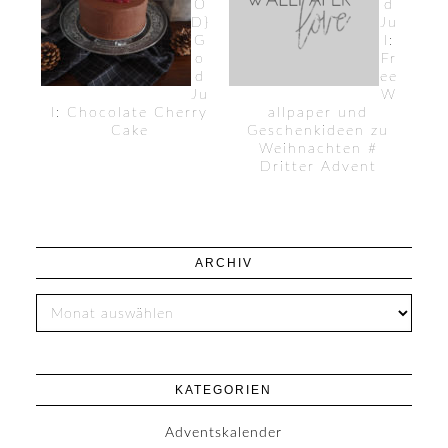
O
d
D}
Ju
G
l:
o
Fr
d
ee
Ju
W
l: Chocolate Cherry
allpaper und
Cake
Geschenkideen zu
Weihnachten #
Dritter Advent
ARCHIV
KATEGORIEN
Adventskalender