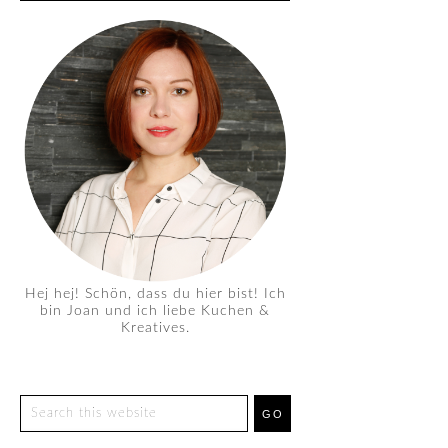
Hej hej! Schön, dass du hier bist! Ich
bin Joan und ich liebe Kuchen &
Kreatives.