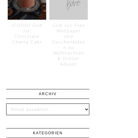
{FOOD} God
God Jul: Free
Jul:
Wallpaper
Chocolate
und
Cherry Cake
Geschenkidee
n zu
Weihnachten
# Dritter
Advent
ARCHIV
KATEGORIEN