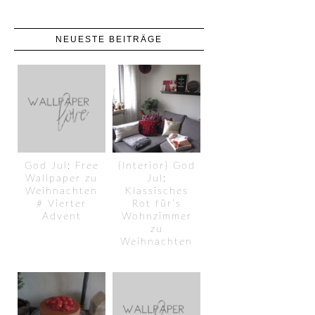
NEUESTE BEITRÄGE
God Jul: Free
{Interior} God
Wallpaper zu
Jul:
Weihnachten
Klassisches
# Vierter
Rot für’s
Advent
Wohnzimmer
zu
Weihnachten