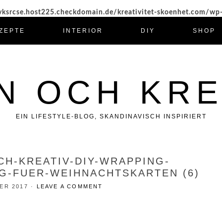
ksrcse.host225.checkdomain.de/kreativitet-skoenhet.com/wp
ZEPTE
INTERIOR
DIY
SHOP
N OCH KRE
EIN LIFESTYLE-BLOG, SKANDINAVISCH INSPIRIERT
CH-KREATIV-DIY-WRAPPING-
G-FUER-WEIHNACHTSKARTEN (6)
ER 2017
·
LEAVE A COMMENT