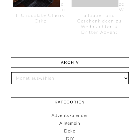
d
ee
Ju
W
l: Chocolate Cherry
allpaper und
Cake
Geschenkideen zu
Weihnachten #
Dritter Advent
ARCHIV
KATEGORIEN
Adventskalender
Allgemein
Deko
DIY