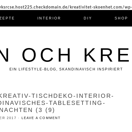
ksrcse.host225.checkdomain.de/kreativitet-skoenhet.com/wp
ZEPTE
INTERIOR
DIY
SHOP
N OCH KRE
EIN LIFESTYLE-BLOG, SKANDINAVISCH INSPIRIERT
KREATIV-TISCHDEKO-INTERIOR-
DINAVISCHES-TABLESETTING-
NACHTEN (3 (9)
ER 2017
·
LEAVE A COMMENT