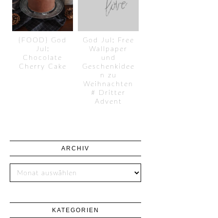
{FOOD} God
God Jul: Free
Jul:
Wallpaper
Chocolate
und
Cherry Cake
Geschenkidee
n zu
Weihnachten
# Dritter
Advent
ARCHIV
KATEGORIEN