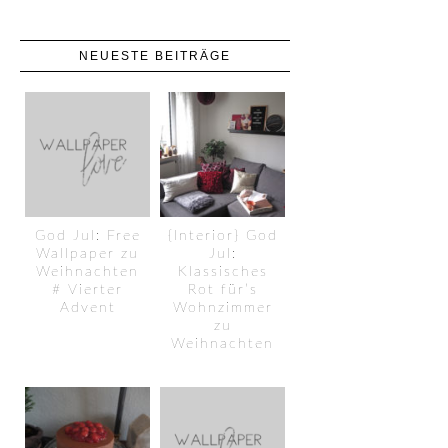
NEUESTE BEITRÄGE
God Jul: Free
{Interior} God
Wallpaper zu
Jul:
Weihnachten
Klassisches
# Vierter
Rot für’s
Advent
Wohnzimmer
zu
Weihnachten