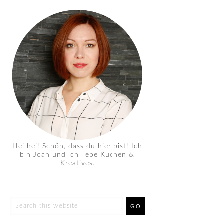
Hej hej! Schön, dass du hier bist! Ich
bin Joan und ich liebe Kuchen &
Kreatives.