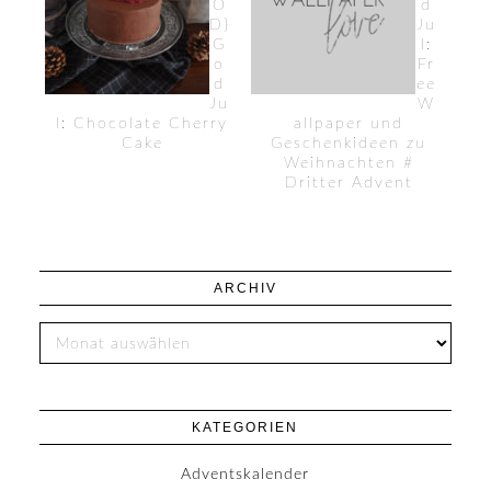
O
d
D}
Ju
G
l:
o
Fr
d
ee
Ju
W
l: Chocolate Cherry
allpaper und
Cake
Geschenkideen zu
Weihnachten #
Dritter Advent
ARCHIV
KATEGORIEN
Adventskalender