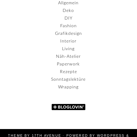
Allgemein
Deko
DIY
Fashion
Grafikdesign
Interior
Living
Näh-Atelier
Paperwork
Rezepte
Sonntagslektüre
Wrapping
THEME BY
17TH AVENUE
· POWERED BY
WORDPRESS
&