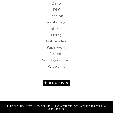
Deko
DIY
Fashion
Grafikdesign
Interior
Living
Näh-Atelier
Paperwork
Rezepte
Sonntagslektüre
Wrapping
THEME BY
17TH AVENUE
· POWERED BY
WORDPRESS
&
GENESIS