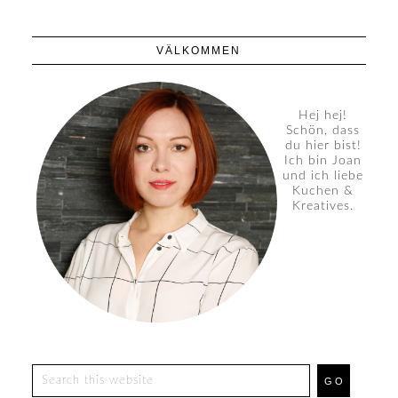
VÄLKOMMEN
Hej hej!
Schön, dass
du hier bist!
Ich bin Joan
und ich liebe
Kuchen &
Kreatives.