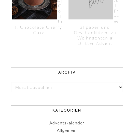
D}
Ju
G
l:
o
Fr
d
ee
Ju
W
l: Chocolate Cherry
allpaper und
Cake
Geschenkideen zu
Weihnachten #
Dritter Advent
ARCHIV
KATEGORIEN
Adventskalender
Allgemein