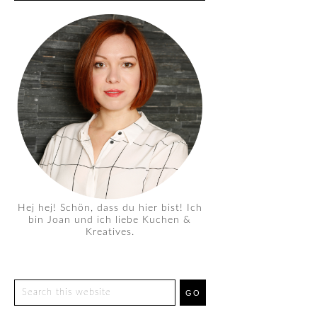
Hej hej! Schön, dass du hier bist! Ich
bin Joan und ich liebe Kuchen &
Kreatives.