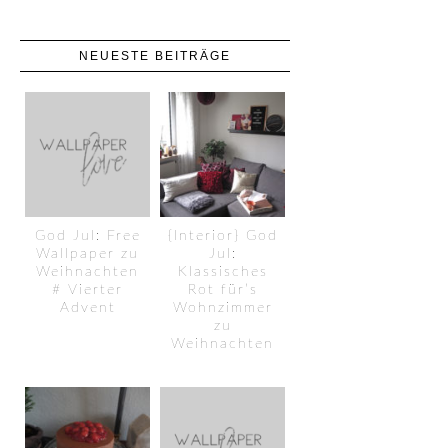
NEUESTE BEITRÄGE
God Jul: Free
{Interior} God
Wallpaper zu
Jul:
Weihnachten
Klassisches
# Vierter
Rot für’s
Advent
Wohnzimmer
zu
Weihnachten