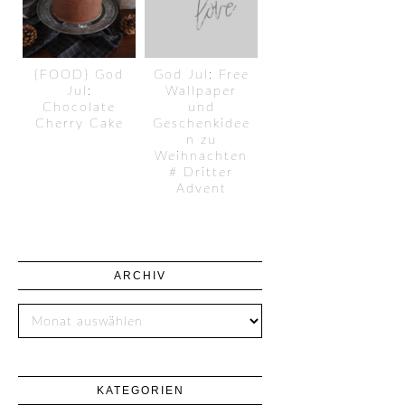
{FOOD} God
God Jul: Free
Jul:
Wallpaper
Chocolate
und
Cherry Cake
Geschenkidee
n zu
Weihnachten
# Dritter
Advent
ARCHIV
KATEGORIEN