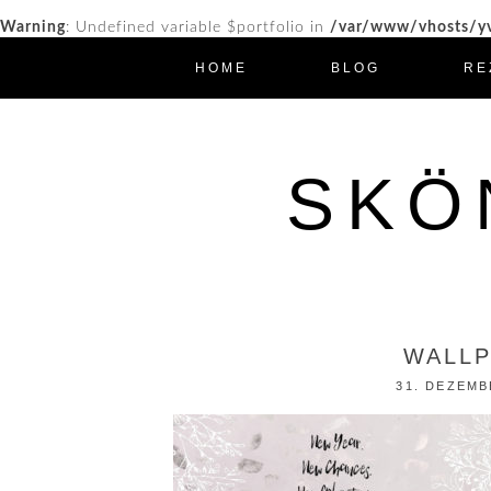
Warning
: Undefined variable $portfolio in
/var/www/vhosts/yv
HOME
BLOG
RE
SKÖ
WALLP
31. DEZEMB