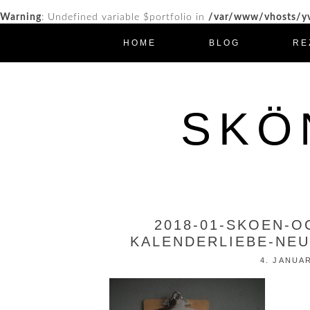
Warning
: Undefined variable $portfolio in
/var/www/vhosts/yv
HOME
BLOG
RE
SKÖ
2018-01-SKOEN-O
KALENDERLIEBE-NEU
4. JANUA