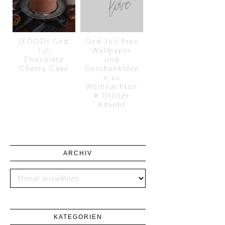
{FOOD} God
God Jul: Free
Jul:
Wallpaper
Chocolate
und
Cherry Cake
Geschenkidee
n zu
Weihnachten
# Dritter
Advent
ARCHIV
KATEGORIEN