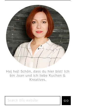
Hej hej! Schön, dass du hier bist! Ich
bin Joan und ich liebe Kuchen &
Kreatives.