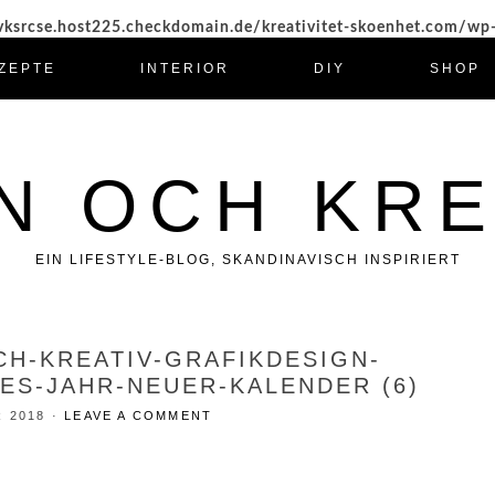
ksrcse.host225.checkdomain.de/kreativitet-skoenhet.com/wp
ZEPTE
INTERIOR
DIY
SHOP
N OCH KRE
EIN LIFESTYLE-BLOG, SKANDINAVISCH INSPIRIERT
CH-KREATIV-GRAFIKDESIGN-
ES-JAHR-NEUER-KALENDER (6)
R 2018
·
LEAVE A COMMENT