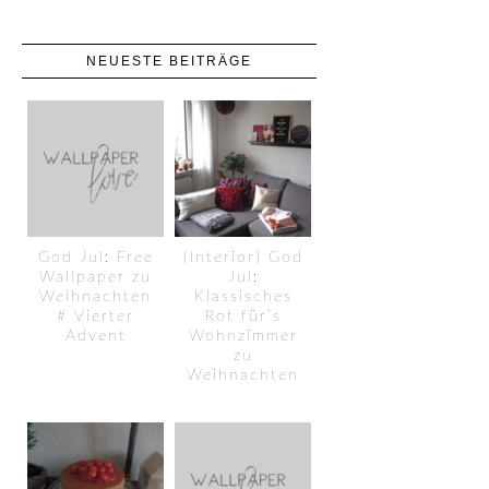
NEUESTE BEITRÄGE
God Jul: Free
{Interior} God
Wallpaper zu
Jul:
Weihnachten
Klassisches
# Vierter
Rot für’s
Advent
Wohnzimmer
zu
Weihnachten