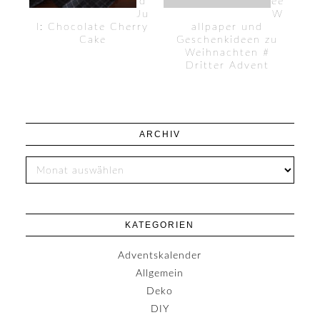
d
ee
Ju
W
l: Chocolate Cherry
allpaper und
Cake
Geschenkideen zu
Weihnachten #
Dritter Advent
ARCHIV
KATEGORIEN
Adventskalender
Allgemein
Deko
DIY