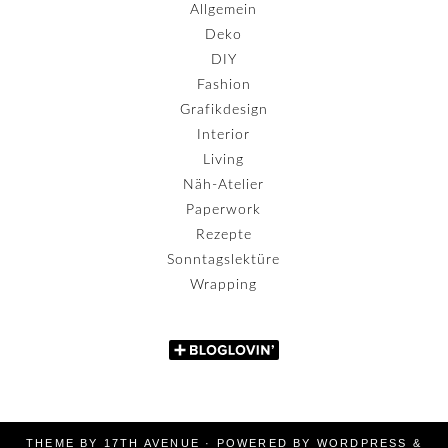
Allgemein
Deko
DIY
Fashion
Grafikdesign
Interior
Living
Näh-Atelier
Paperwork
Rezepte
Sonntagslektüre
Wrapping
THEME BY
17TH AVENUE
· POWERED BY
WORDPRESS
&