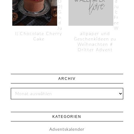
O
d
D}
Ju
G
l:
o
Fr
d
ee
Ju
W
l: Chocolate Cherry
allpaper und
Cake
Geschenkideen zu
Weihnachten #
Dritter Advent
ARCHIV
KATEGORIEN
Adventskalender