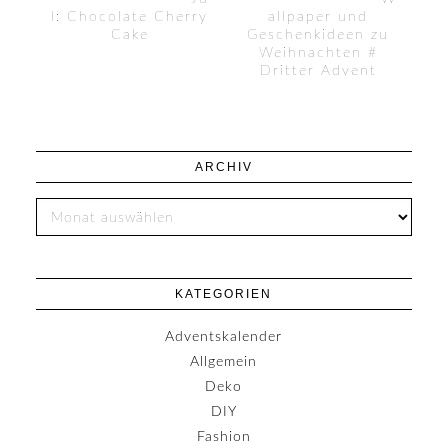
l: Chocolate Cherry
allpaper und
Cake
Geschenkideen zu
Weihnachten #
Dritter Advent
ARCHIV
KATEGORIEN
Adventskalender
Allgemein
Deko
DIY
Fashion