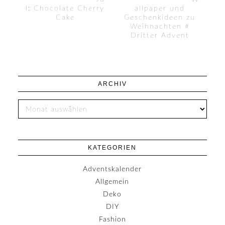
l: Chocolate Cherry
allpaper und
Cake
Geschenkideen zu
Weihnachten #
Dritter Advent
ARCHIV
KATEGORIEN
Adventskalender
Allgemein
Deko
DIY
Fashion