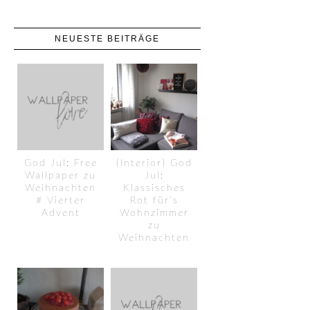
NEUESTE BEITRÄGE
God Jul: Free
{Interior} God
Wallpaper zu
Jul:
Weihnachten
Klassisches
# Vierter
Rot für’s
Advent
Wohnzimmer
zu
Weihnachten