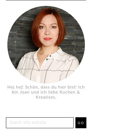
Hej hej! Schön, dass du hier bist! Ich
bin Joan und ich liebe Kuchen &
Kreatives.