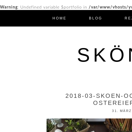
Warning
: Undefined variable $portfolio in
/var/www/vhosts/yv
HOME
BLOG
RE
SKÖ
2018-03-SKOEN-O
OSTEREIER
31. MÄRZ