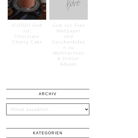
{FOOD} God
God Jul: Free
Jul:
Wallpaper
Chocolate
und
Cherry Cake
Geschenkidee
n zu
Weihnachten
# Dritter
Advent
ARCHIV
KATEGORIEN