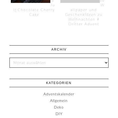
d
ee
Ju
W
l: Chocolate Cherry
allpaper und
Cake
Geschenkideen zu
Weihnachten #
Dritter Advent
ARCHIV
KATEGORIEN
Adventskalender
Allgemein
Deko
DIY