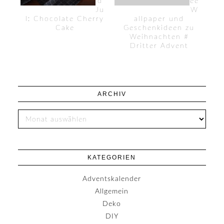
d
ee
Ju
W
l: Chocolate Cherry
allpaper und
Cake
Geschenkideen zu
Weihnachten #
Dritter Advent
ARCHIV
KATEGORIEN
Adventskalender
Allgemein
Deko
DIY