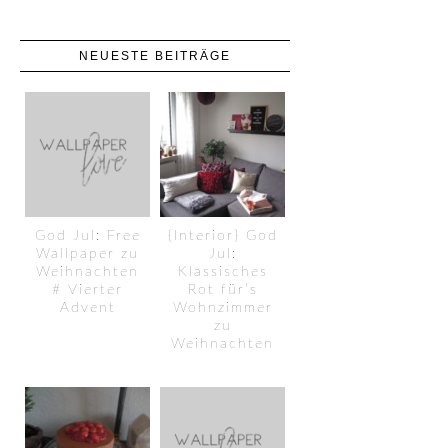
NEUESTE BEITRÄGE
God Jul: Free
{Interior} God
Wallpaper zu
Jul:
Weihnachten
Klassisches
# Vierter
Rot für’s
Advent
Wohnzimmer
zu
Weihnachten