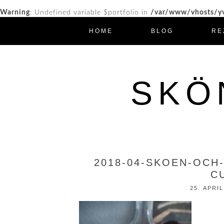
Warning
: Undefined variable $portfolio in
/var/www/vhosts/yv
HOME
BLOG
RE
SKÖ
2018-04-SKOEN-OCH
C
25. APRIL