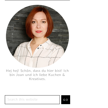
Hej hej! Schön, dass du hier bist! Ich
bin Joan und ich liebe Kuchen &
Kreatives.