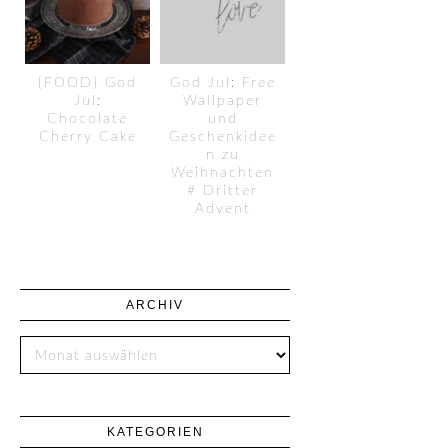
{FOOD} God
God Jul: Free
Jul:
Wallpaper
Chocolate
und
Cherry Cake
Geschenkidee
n zu
Weihnachten
# Dritter
Advent
ARCHIV
KATEGORIEN