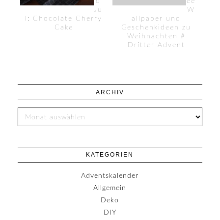
d
ee
Ju
W
l: Chocolate Cherry
allpaper und
Cake
Geschenkideen zu
Weihnachten #
Dritter Advent
ARCHIV
KATEGORIEN
Adventskalender
Allgemein
Deko
DIY