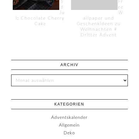
o
Fr
d
ee
Ju
W
l: Chocolate Cherry
allpaper und
Cake
Geschenkideen zu
Weihnachten #
Dritter Advent
ARCHIV
KATEGORIEN
Adventskalender
Allgemein
Deko