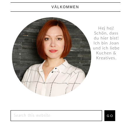
VÄLKOMMEN
Hej hej!
Schön, dass
du hier bist!
Ich bin Joan
und ich liebe
Kuchen &
Kreatives.