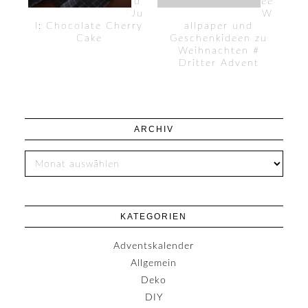
d
ee
Ju
W
l: Chocolate Cherry
allpaper und
Cake
Geschenkideen zu
Weihnachten #
Dritter Advent
ARCHIV
KATEGORIEN
Adventskalender
Allgemein
Deko
DIY