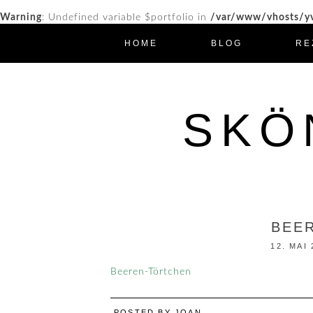
Warning
: Undefined variable $portfolio in
/var/www/vhosts/yv
HOME
BLOG
RE
SKÖ
BEE
12. MAI 
Beeren-Törtchen
POSTED BY
JOAN