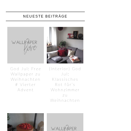
NEUESTE BEITRÄGE
God Jul: Free
{Interior} God
Wallpaper zu
Jul:
Weihnachten
Klassisches
# Vierter
Rot für’s
Advent
Wohnzimmer
zu
Weihnachten