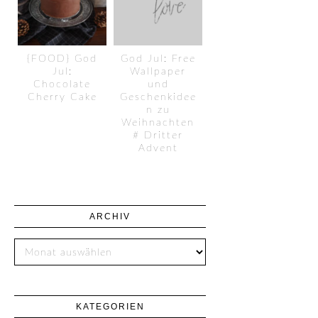
{FOOD} God
God Jul: Free
Jul:
Wallpaper
Chocolate
und
Cherry Cake
Geschenkidee
n zu
Weihnachten
# Dritter
Advent
ARCHIV
KATEGORIEN