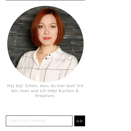
Hej hej! Schön, dass du hier bist! Ich
bin Joan und ich liebe Kuchen &
Kreatives.