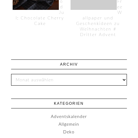
o
Fr
d
ee
Ju
W
l: Chocolate Cherry
allpaper und
Cake
Geschenkideen zu
Weihnachten #
Dritter Advent
ARCHIV
KATEGORIEN
Adventskalender
Allgemein
Deko