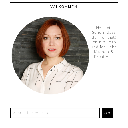
VÄLKOMMEN
Hej hej!
Schön, dass
du hier bist!
Ich bin Joan
und ich liebe
Kuchen &
Kreatives.