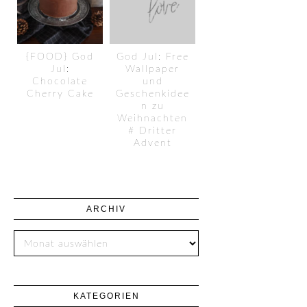
{FOOD} God
God Jul: Free
Jul:
Wallpaper
Chocolate
und
Cherry Cake
Geschenkidee
n zu
Weihnachten
# Dritter
Advent
ARCHIV
KATEGORIEN