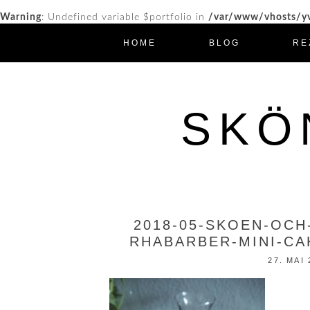
Warning
: Undefined variable $portfolio in
/var/www/vhosts/yv
HOME
BLOG
RE
SKÖ
2018-05-SKOEN-OCH
RHABARBER-MINI-CA
27. MAI 