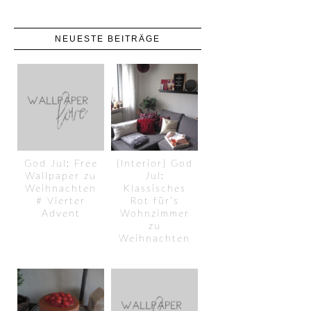
NEUESTE BEITRÄGE
God Jul: Free
{Interior} God
Wallpaper zu
Jul:
Weihnachten
Klassisches
# Vierter
Rot für’s
Advent
Wohnzimmer
zu
Weihnachten