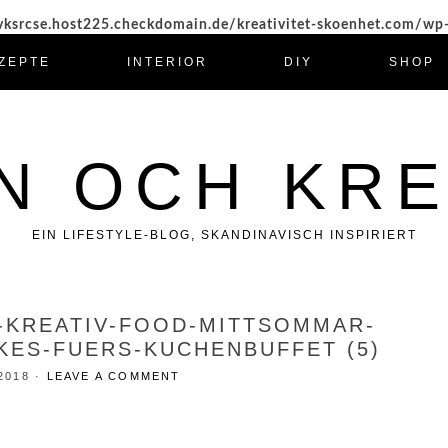
ksrcse.host225.checkdomain.de/kreativitet-skoenhet.com/wp
ZEPTE
INTERIOR
DIY
SHOP
N OCH KRE
EIN LIFESTYLE-BLOG, SKANDINAVISCH INSPIRIERT
-KREATIV-FOOD-MITTSOMMAR-
KES-FUERS-KUCHENBUFFET (5)
2018
·
LEAVE A COMMENT