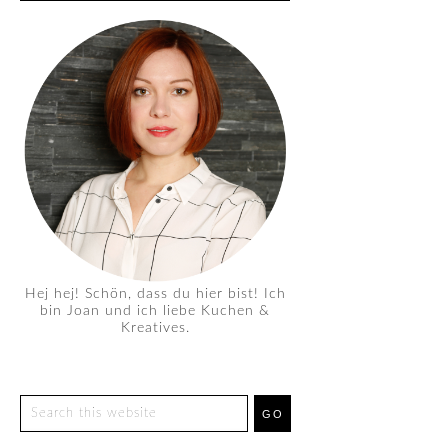
Hej hej! Schön, dass du hier bist! Ich
bin Joan und ich liebe Kuchen &
Kreatives.