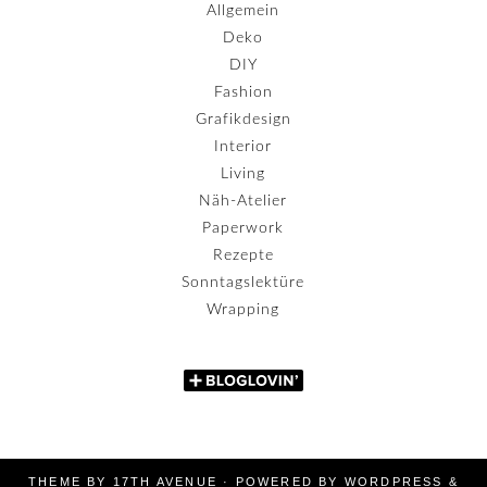
Allgemein
Deko
DIY
Fashion
Grafikdesign
Interior
Living
Näh-Atelier
Paperwork
Rezepte
Sonntagslektüre
Wrapping
THEME BY
17TH AVENUE
· POWERED BY
WORDPRESS
&