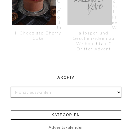
O
d
D}
Ju
G
l:
o
Fr
d
ee
Ju
W
l: Chocolate Cherry
allpaper und
Cake
Geschenkideen zu
Weihnachten #
Dritter Advent
ARCHIV
KATEGORIEN
Adventskalender