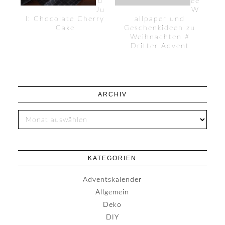
d
ee
Ju
W
l: Chocolate Cherry
allpaper und
Cake
Geschenkideen zu
Weihnachten #
Dritter Advent
ARCHIV
KATEGORIEN
Adventskalender
Allgemein
Deko
DIY