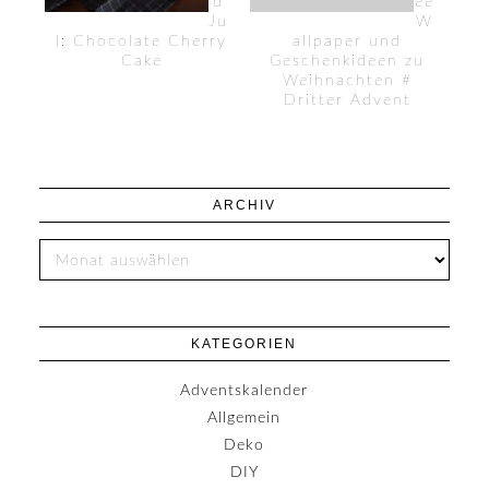
d
ee
Ju
W
l: Chocolate Cherry
allpaper und
Cake
Geschenkideen zu
Weihnachten #
Dritter Advent
ARCHIV
KATEGORIEN
Adventskalender
Allgemein
Deko
DIY