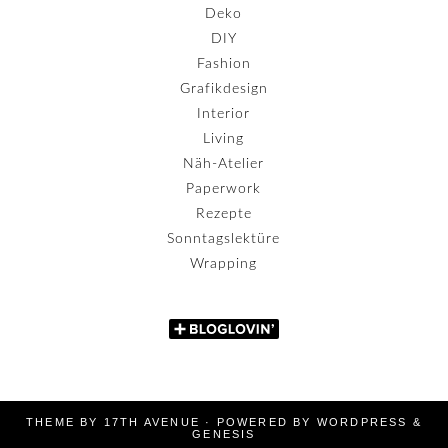
Deko
DIY
Fashion
Grafikdesign
Interior
Living
Näh-Atelier
Paperwork
Rezepte
Sonntagslektüre
Wrapping
THEME BY
17TH AVENUE
· POWERED BY
WORDPRESS
&
GENESIS