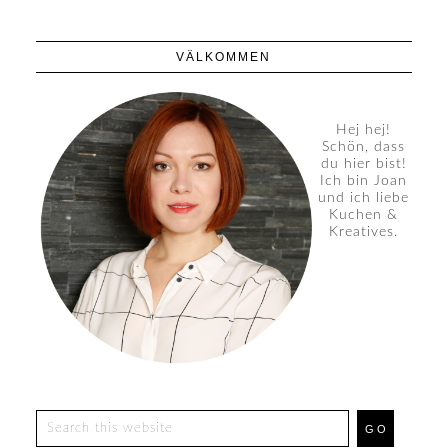
VÄLKOMMEN
Hej hej!
Schön, dass
du hier bist!
Ich bin Joan
und ich liebe
Kuchen &
Kreatives.