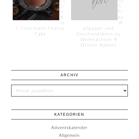
D}
Ju
G
l:
o
Fr
d
ee
Ju
W
l: Chocolate Cherry
allpaper und
Cake
Geschenkideen zu
Weihnachten #
Dritter Advent
ARCHIV
KATEGORIEN
Adventskalender
Allgemein