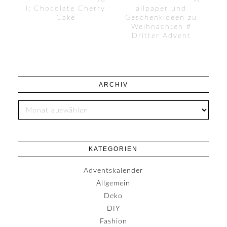
l: Chocolate Cherry
allpaper und
Cake
Geschenkideen zu
Weihnachten #
Dritter Advent
ARCHIV
KATEGORIEN
Adventskalender
Allgemein
Deko
DIY
Fashion