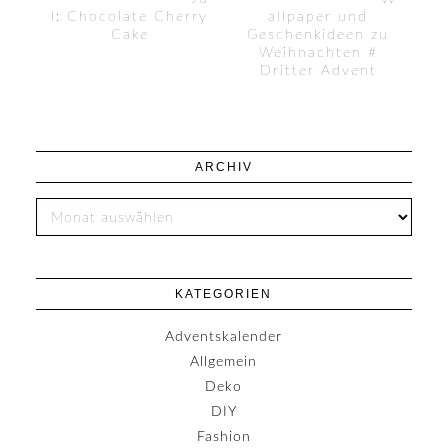
l: Chocolate Cherry
allpaper und
Cake
Geschenkideen zu
Weihnachten #
Dritter Advent
ARCHIV
KATEGORIEN
Adventskalender
Allgemein
Deko
DIY
Fashion