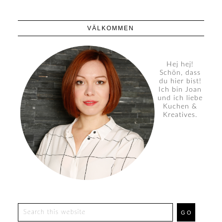
VÄLKOMMEN
Hej hej!
Schön, dass
du hier bist!
Ich bin Joan
und ich liebe
Kuchen &
Kreatives.