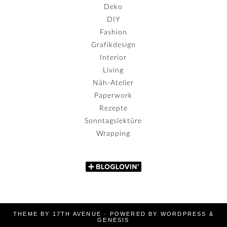
Deko
DIY
Fashion
Grafikdesign
Interior
Living
Näh-Atelier
Paperwork
Rezepte
Sonntagslektüre
Wrapping
THEME BY
17TH AVENUE
· POWERED BY
WORDPRESS
&
GENESIS