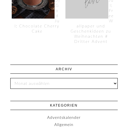
D}
Ju
G
l:
o
Fr
d
ee
Ju
W
l: Chocolate Cherry
allpaper und
Cake
Geschenkideen zu
Weihnachten #
Dritter Advent
ARCHIV
KATEGORIEN
Adventskalender
Allgemein