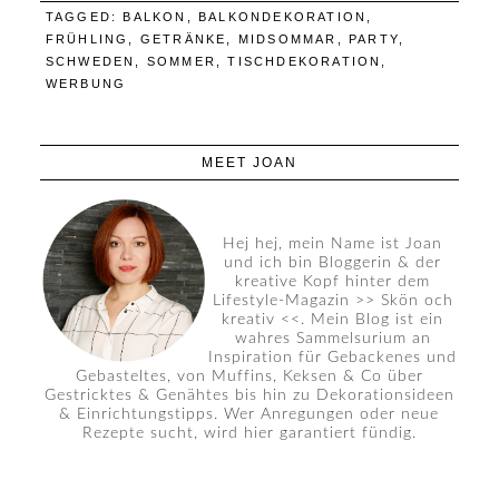
TAGGED:
BALKON
,
BALKONDEKORATION
,
FRÜHLING
,
GETRÄNKE
,
MIDSOMMAR
,
PARTY
,
SCHWEDEN
,
SOMMER
,
TISCHDEKORATION
,
WERBUNG
MEET JOAN
Hej hej, mein Name ist Joan
und ich bin Bloggerin & der
kreative Kopf hinter dem
Lifestyle-Magazin >> Skön och
kreativ <<. Mein Blog ist ein
wahres Sammelsurium an
Inspiration für Gebackenes und
Gebasteltes, von Muffins, Keksen & Co über
Gestricktes & Genähtes bis hin zu Dekorationsideen
& Einrichtungstipps. Wer Anregungen oder neue
Rezepte sucht, wird hier garantiert fündig.