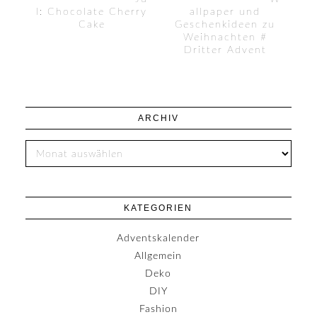
l: Chocolate Cherry
allpaper und
Cake
Geschenkideen zu
Weihnachten #
Dritter Advent
ARCHIV
KATEGORIEN
Adventskalender
Allgemein
Deko
DIY
Fashion