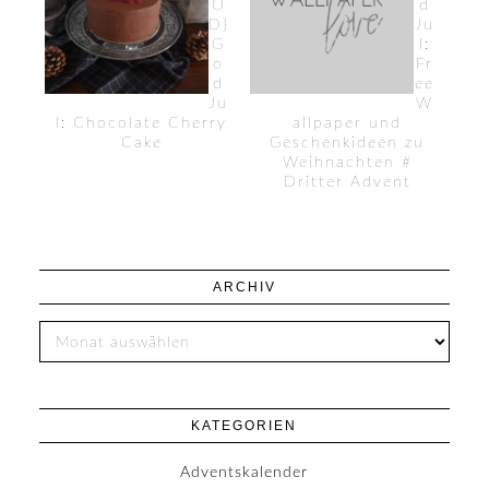
O
d
D}
Ju
G
l:
o
Fr
d
ee
Ju
W
l: Chocolate Cherry
allpaper und
Cake
Geschenkideen zu
Weihnachten #
Dritter Advent
ARCHIV
KATEGORIEN
Adventskalender