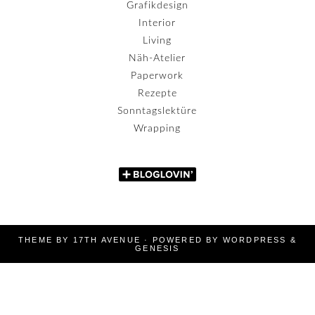
Grafikdesign
Interior
Living
Näh-Atelier
Paperwork
Rezepte
Sonntagslektüre
Wrapping
THEME BY
17TH AVENUE
· POWERED BY
WORDPRESS
&
GENESIS