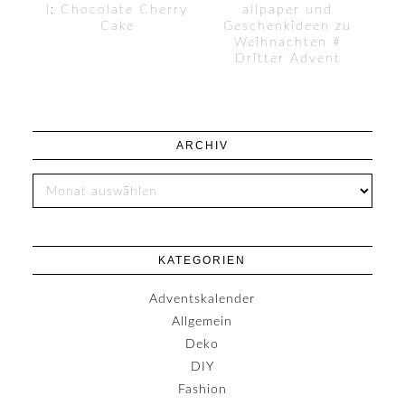
l: Chocolate Cherry
allpaper und
Cake
Geschenkideen zu
Weihnachten #
Dritter Advent
ARCHIV
KATEGORIEN
Adventskalender
Allgemein
Deko
DIY
Fashion