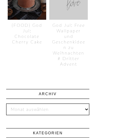
{FOOD} God
God Jul: Free
Jul:
Wallpaper
Chocolate
und
Cherry Cake
Geschenkidee
n zu
Weihnachten
# Dritter
Advent
ARCHIV
KATEGORIEN