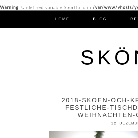
Warning
: Undefined variable $portfolio in
/var/www/vhosts/yv
HOME
BLOG
RE
SKÖ
2018-SKOEN-OCH-K
FESTLICHE-TISCHD
WEIHNACHTEN-G
12. DEZEMB