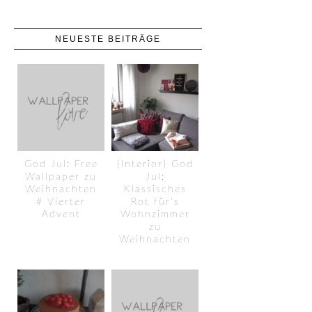
NEUESTE BEITRÄGE
God Jul: Free
{Interior} God
Wallpaper zu
Jul:
Weihnachten
Klassisches
# Vierter
Rot für’s
Advent
Wohnzimmer
zu
Weihnachten