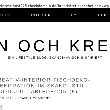
ksrcse.host225.checkdomain.de/kreativitet-skoenhet.com/wp
ZEPTE
INTERIOR
DIY
SHOP
N OCH KRE
EIN LIFESTYLE-BLOG, SKANDINAVISCH INSPIRIERT
REATIV-INTERIOR-TISCHDEKO-
EKORATION-IM-SKANDI-STIL-
OD-JUL-TABLEDECOR (5)
ER 2018
·
LEAVE A COMMENT