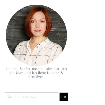
Hej hej! Schön, dass du hier bist! Ich
bin Joan und ich liebe Kuchen &
Kreatives.