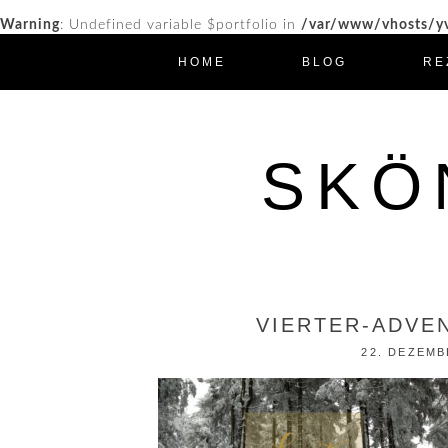
Warning
: Undefined variable $portfolio in
/var/www/vhosts/yv
HOME
BLOG
RE
SKÖ
VIERTER-ADVE
22. DEZEMB