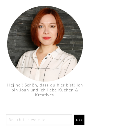
Hej hej! Schön, dass du hier bist! Ich
bin Joan und ich liebe Kuchen &
Kreatives.