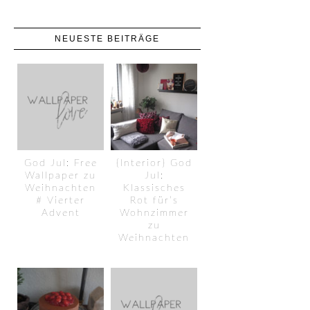
NEUESTE BEITRÄGE
God Jul: Free
{Interior} God
Wallpaper zu
Jul:
Weihnachten
Klassisches
# Vierter
Rot für’s
Advent
Wohnzimmer
zu
Weihnachten