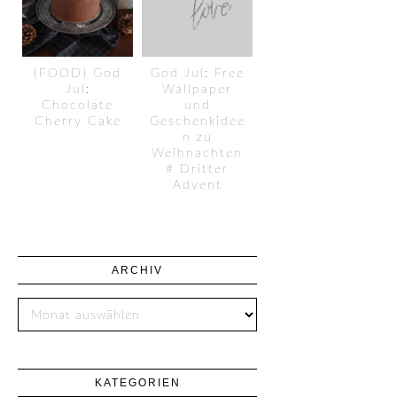
{FOOD} God
God Jul: Free
Jul:
Wallpaper
Chocolate
und
Cherry Cake
Geschenkidee
n zu
Weihnachten
# Dritter
Advent
ARCHIV
KATEGORIEN