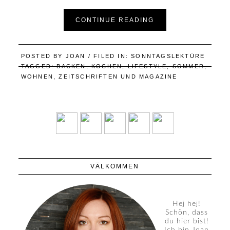
CONTINUE READING
POSTED BY
JOAN
/ FILED IN:
SONNTAGSLEKTÜRE
TAGGED:
BACKEN
,
KOCHEN
,
LIFESTYLE
,
SOMMER
,
WOHNEN
,
ZEITSCHRIFTEN UND MAGAZINE
VÄLKOMMEN
Hej hej!
Schön, dass
du hier bist!
Ich bin Joan