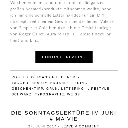
Wochenende anstand und ich nicht die ganzen
großen Kosmetikprodukte mitnehmen wollte, habe
ich mir eine schnelle Lettering-Idee für ein DIY
überlegt. Seit meinem Gewinn bei der lieben Valerie
von Simple et Chic benutze ich die Gesichtspflege
von Roger Gallet (Aura Mirabilis – diese findet ihr
hier) und bin…
CONTINUE READING
POSTED BY
JOAN
/ FILED IN:
DIY
TAGGED:
BEAUTY
,
BRUSHLETTERING
,
GESCHENKTIPP
,
GRÜN
,
LETTERING
,
LIFESTYLE
,
SCHWARZ
,
TYPOGRAPHIE
,
WEISS
DIE SONNTAGSLEKTÜRE IM JUNI
# MA VIE
24. JUNI 2017
·
LEAVE A COMMENT