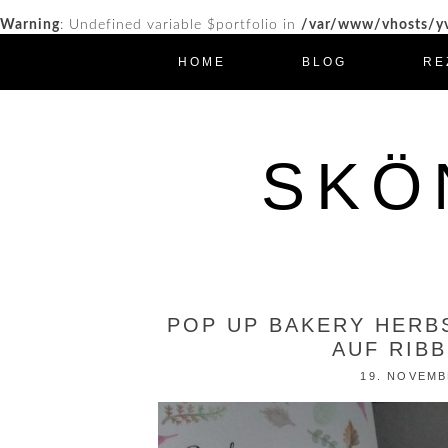
Warning
: Undefined variable $portfolio in
/var/www/vhosts/yv
HOME
BLOG
RE
SKÖ
POP UP BAKERY HERB
AUF RIB
19. NOVEMB