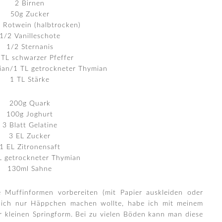
2 Birnen
50g Zucker
 Rotwein (halbtrocken)
1/2 Vanilleschote
1/2 Sternanis
 TL schwarzer Pfeffer
mian/1 TL getrockneter Thymian
1 TL Stärke
200g Quark
100g Joghurt
3 Blatt Gelatine
3 EL Zucker
1 EL Zitronensaft
L getrockneter Thymian
130ml Sahne
 Muffinformen vorbereiten (mit Papier auskleiden oder
a ich nur Häppchen machen wollte, habe ich mit meinem
r kleinen Springform. Bei zu vielen Böden kann man diese