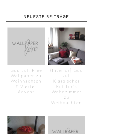
NEUESTE BEITRÄGE
God Jul: Free
{Interior} God
Wallpaper zu
Jul:
Weihnachten
Klassisches
# Vierter
Rot für’s
Advent
Wohnzimmer
zu
Weihnachten