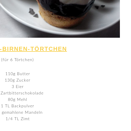
-BIRNEN-TÖRTCHEN
(für 6 Törtchen)
110g Butter
130g Zucker
3 Eier
 Zartbitterschokolade
80g Mehl
1 TL Backpulver
 gemahlene Mandeln
1/4 TL Zimt