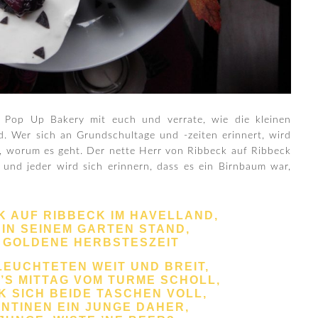
r Pop Up Bakery mit euch und verrate, wie die kleinen
d. Wer sich an Grundschultage und -zeiten erinnert, wird
n, worum es geht. Der nette Herr von Ribbeck auf Ribbeck
 und jeder wird sich erinnern, dass es ein Birnbaum war,
K AUF RIBBECK IM HAVELLAND,
 IN SEINEM GARTEN STAND,
 GOLDENE HERBSTESZEIT
LEUCHTETEN WEIT UND BREIT,
’S MITTAG VOM TURME SCHOLL,
K SICH BEIDE TASCHEN VOLL,
ANTINEN EIN JUNGE DAHER,