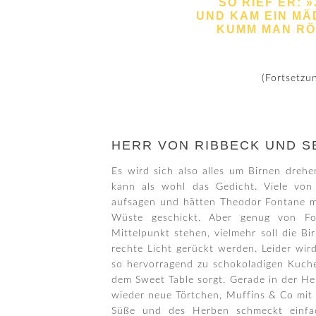
SO RIEF ER: 
UND KAM EIN MÄD
KUMM MAN RÖW
(Fortsetzu
HERR VON RIBBECK UND S
Es wird sich also alles um Birnen dreh
kann als wohl das Gedicht. Viele von
aufsagen und hätten Theodor Fontane mi
Wüste geschickt. Aber genug von Font
Mittelpunkt stehen, vielmehr soll die 
rechte Licht gerückt werden. Leider wir
so hervorragend zu schokoladigen Kuchen
dem Sweet Table sorgt. Gerade in der He
wieder neue Törtchen, Muffins & Co mit
Süße und des Herben schmeckt einfac