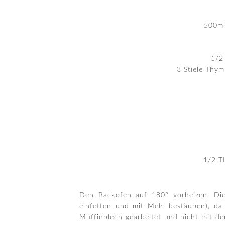
500ml
1/2
3 Stiele Thy
1/2 T
Den Backofen auf 180° vorheizen. Die
einfetten und mit Mehl bestäuben), d
Muffinblech gearbeitet und nicht mit de