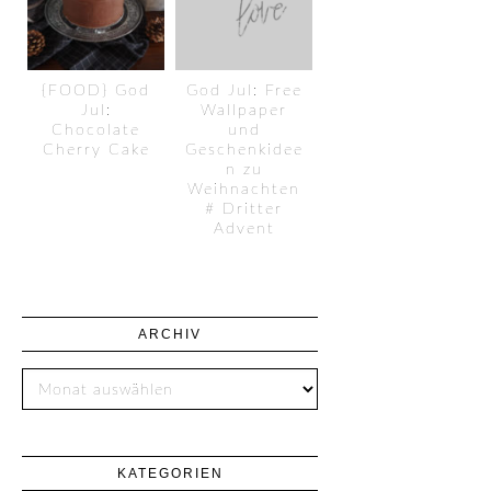
{FOOD} God
God Jul: Free
Jul:
Wallpaper
Chocolate
und
Cherry Cake
Geschenkidee
n zu
Weihnachten
# Dritter
Advent
ARCHIV
KATEGORIEN