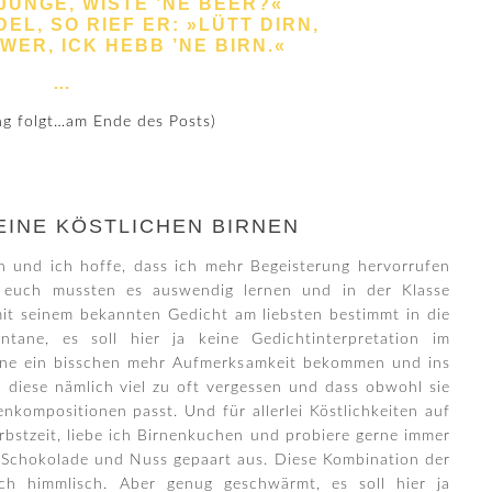
»JUNGE, WISTE ’NE BEER?«
EL, SO RIEF ER: »LÜTT DIRN,
ER, ICK HEBB ’NE BIRN.«
…
ng folgt…am Ende des Posts)
EINE KÖSTLICHEN BIRNEN
en und ich hoffe, dass ich mehr Begeisterung hervorrufen
 euch mussten es auswendig lernen und in der Klasse
t seinem bekannten Gedicht am liebsten bestimmt in die
ane, es soll hier ja keine Gedichtinterpretation im
Birne ein bisschen mehr Aufmerksamkeit bekommen und ins
d diese nämlich viel zu oft vergessen und dass obwohl sie
kompositionen passt. Und für allerlei Köstlichkeiten auf
rbstzeit, liebe ich Birnenkuchen und probiere gerne immer
 Schokolade und Nuss gepaart aus. Diese Kombination der
h himmlisch. Aber genug geschwärmt, es soll hier ja