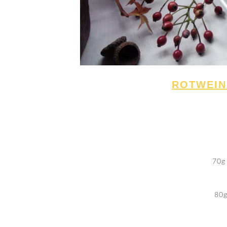
ROTWEIN
70g
80g