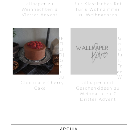
allpaper zu
Jul: Klassisches Rot
Weihnachten #
für’s Wohnzimmer
Vierter Advent
zu Weihnachten
{F
G
O
o
O
d
D}
Ju
G
l:
o
Fr
d
ee
Ju
W
l: Chocolate Cherry
allpaper und
Cake
Geschenkideen zu
Weihnachten #
Dritter Advent
ARCHIV