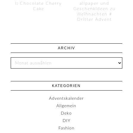
l: Chocolate Cherry
allpaper und
Cake
Geschenkideen zu
Weihnachten #
Dritter Advent
ARCHIV
KATEGORIEN
Adventskalender
Allgemein
Deko
DIY
Fashion