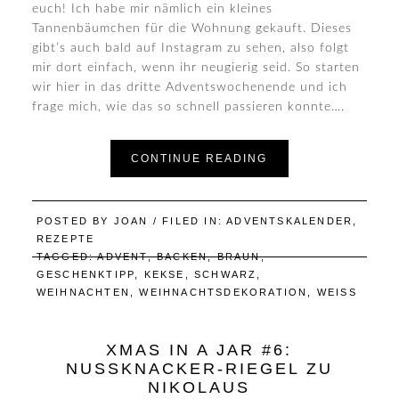
euch! Ich habe mir nämlich ein kleines
Tannenbäumchen für die Wohnung gekauft. Dieses
gibt’s auch bald auf Instagram zu sehen, also folgt
mir dort einfach, wenn ihr neugierig seid. So starten
wir hier in das dritte Adventswochenende und ich
frage mich, wie das so schnell passieren konnte….
CONTINUE READING
POSTED BY
JOAN
/ FILED IN:
ADVENTSKALENDER
,
REZEPTE
TAGGED:
ADVENT
,
BACKEN
,
BRAUN
,
GESCHENKTIPP
,
KEKSE
,
SCHWARZ
,
WEIHNACHTEN
,
WEIHNACHTSDEKORATION
,
WEISS
XMAS IN A JAR #6:
NUSSKNACKER-RIEGEL ZU
NIKOLAUS