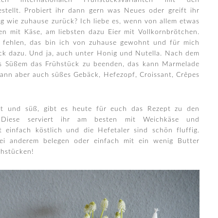
en internationalen Frühstücksvarianten mit den
stellt. Probiert ihr dann gern was Neues oder greift ihr
ng wie zuhause zurück? Ich liebe es, wenn von allem etwas
nen mit Käse, am liebsten dazu Eier mit Vollkornbrötchen.
t fehlen, das bin ich von zuhause gewohnt und für mich
ück dazu. Und ja, auch unter Honig und Nutella. Nach dem
was Süßem das Frühstück zu beenden, das kann Marmelade
kann aber auch süßes Gebäck, Hefezopf, Croissant, Crêpes
aft und süß, gibt es heute für euch das Rezept zu den
n. Diese serviert ihr am besten mit Weichkäse und
 einfach köstlich und die Hefetaler sind schön fluffig.
rlei anderem belegen oder einfach mit ein wenig Butter
ühstücken!