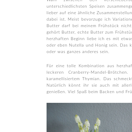
Wahl zwischen den verschiedenst
unterschiedlichsten Speisen zusammenge
lieber auf eine ähnliche Zusammenstellu
dabei ist. Meist bevorzuge ich Variatio
Butter darf bei meinem Frühstück nich
gehört Butter, echte Butter zum Frühst
herzhaften Beginn liebe ich es mit et
oder eben Nutella und Honig sein. Das 
oder was ganzes anderes sein.
Für eine tolle Kombination aus herzh
leckeren Cranberry-Mandel-Brötche
karamellisiertem Thymian. Das schmeckt
Natürlich könnt ihr sie auch mit alle
genießen. Viel Spaß beim Backen und Fr