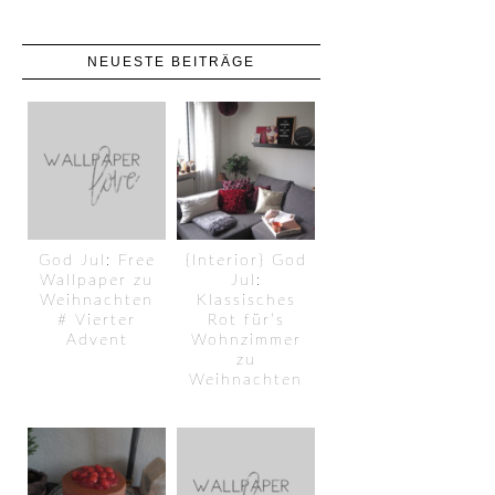
NEUESTE BEITRÄGE
God Jul: Free
{Interior} God
Wallpaper zu
Jul:
Weihnachten
Klassisches
# Vierter
Rot für’s
Advent
Wohnzimmer
zu
Weihnachten