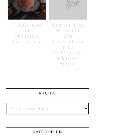
{FOOD} God
God Jul: Free
Jul:
Wallpaper
Chocolate
und
Cherry Cake
Geschenkidee
n zu
Weihnachten
# Dritter
Advent
ARCHIV
KATEGORIEN