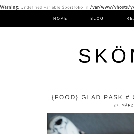
Warning
: Undefined variable $portfolio in
/var/www/vhosts/yv
HOME
BLOG
RE
SKÖ
{FOOD} GLAD PÅSK #
27. MÄRZ