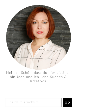
Hej hej! Schön, dass du hier bist! Ich
bin Joan und ich liebe Kuchen &
Kreatives.